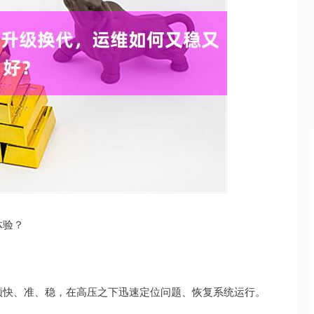
沪深300
4694.44
.42%
43.13
0.93%
体验？
须快、准、稳，在高压之下迅速定位问题、恢复系统运行。