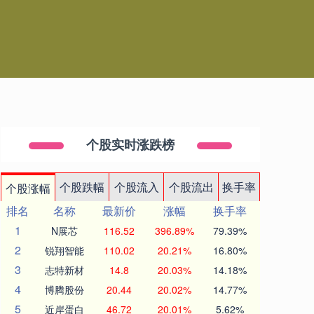
个股实时涨跌榜
个股跌幅
个股流入
个股流出
换手率
个股涨幅
排名
名称
最新价
涨幅
换手率
1
N展芯
116.52
396.89%
79.39%
2
锐翔智能
110.02
20.21%
16.80%
3
志特新材
14.8
20.03%
14.18%
4
博腾股份
20.44
20.02%
14.77%
5
近岸蛋白
46.72
20.01%
5.62%