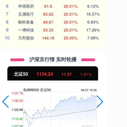
6
毕得医药
61.6
20.01%
6.12%
7
五洲医疗
83.62
20.01%
18.37%
8
耐科装备
49.67
20.01%
6.83%
9
一博科技
53.33
20.01%
17.26%
10
方邦股份
146.16
20.00%
7.68%
沪深京行情 实时轮播
北证50
1134.24
创
11.37
1.01%