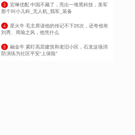
​宏琳优配 中国不藏了，亮出一堆黑科技，美军
3
那个叫小儿科_无人机_我军_装备
​星火牛 毛主席读他的传记不下25次，还夸他有
4
刘秀、周瑜之风，他凭什么
​融金牛 紧盯高层建筑和老旧小区，石龙这场消
5
防演练为社区平安“上保险”