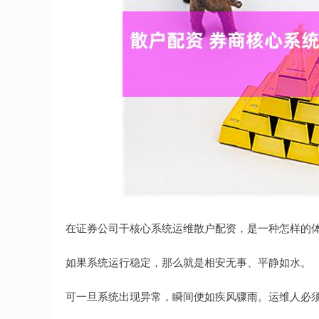
深证成指
14311.01
.68
1.02%
200.89
1
在证券公司干核心系统运维散户配资，是一种怎样的
如果系统运行稳定，那么就是相安无事、平静如水。
可一旦系统出现异常，瞬间便如疾风骤雨。运维人必