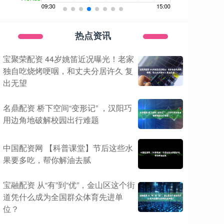
热点资讯
宝聚荣配资 44岁姚笛近况曝光！老家
独自吃烧烤哽咽，和丈夫分居许久 复
出无望
名鼎配资 桥下空间“变形记” ，汉阳巧
用边角地破解校园出行难题
中国配资网 【科普课堂】节后这些水
果要多吃，帮你解油去腻
宝融配资 从“有”到“优”，金山区这个街
道凭什么成为全国群众体育先进单
位？