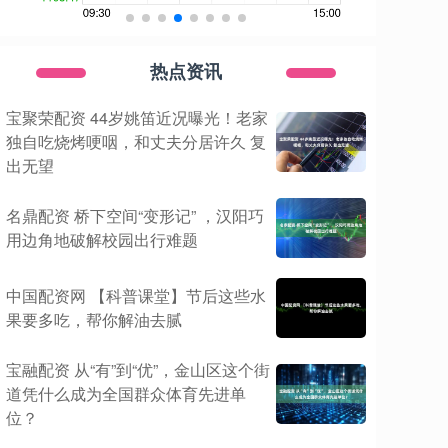
热点资讯
宝聚荣配资 44岁姚笛近况曝光！老家
独自吃烧烤哽咽，和丈夫分居许久 复
出无望
名鼎配资 桥下空间“变形记” ，汉阳巧
用边角地破解校园出行难题
中国配资网 【科普课堂】节后这些水
果要多吃，帮你解油去腻
宝融配资 从“有”到“优”，金山区这个街
道凭什么成为全国群众体育先进单
位？