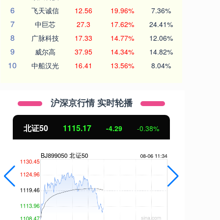
6
飞天诚信
12.56
19.96%
7.36%
7
中巨芯
27.3
17.62%
24.41%
8
广脉科技
17.33
14.77%
12.06%
9
威尔高
37.95
14.34%
14.82%
10
中船汉光
16.41
13.56%
8.04%
沪深京行情 实时轮播
北证50
1115.17
创
-4.29
-0.38%