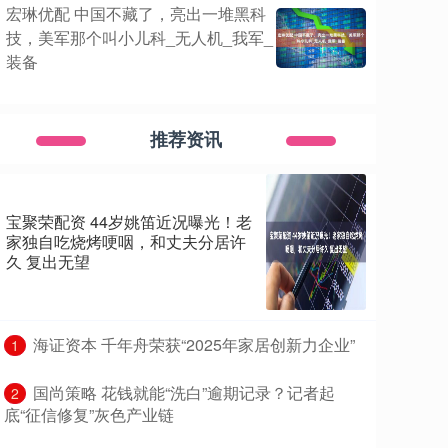
宏琳优配 中国不藏了，亮出一堆黑科
技，美军那个叫小儿科_无人机_我军_
装备
推荐资讯
宝聚荣配资 44岁姚笛近况曝光！老
家独自吃烧烤哽咽，和丈夫分居许
久 复出无望
​海证资本 千年舟荣获“2025年家居创新力企业”
1
​国尚策略 花钱就能“洗白”逾期记录？记者起
2
底“征信修复”灰色产业链