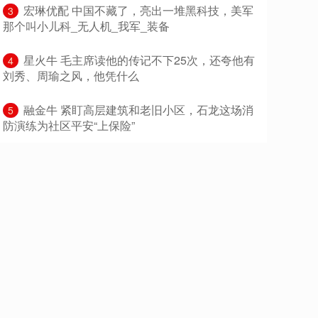
​宏琳优配 中国不藏了，亮出一堆黑科技，美军
3
那个叫小儿科_无人机_我军_装备
​星火牛 毛主席读他的传记不下25次，还夸他有
4
刘秀、周瑜之风，他凭什么
​融金牛 紧盯高层建筑和老旧小区，石龙这场消
5
防演练为社区平安“上保险”