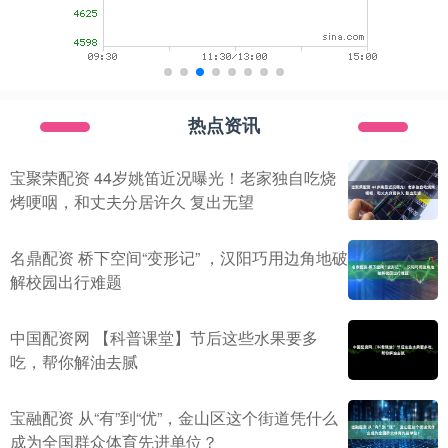
热点资讯
宝聚荣配资 44岁姚笛近况曝光！老家独自吃烧
烤哽咽，和丈夫分居许久 复出无望
名鼎配资 桥下空间“变形记” ，汉阳巧用边角地破
解校园出行难题
中国配资网 【科普课堂】节后这些水果要多
吃，帮你解油去腻
宝融配资 从“有”到“优”，金山区这个街道凭什么
成为全国群众体育先进单位？