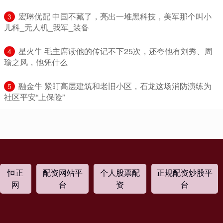
​宏琳优配 中国不藏了，亮出一堆黑科技，美军那个叫小
3
儿科_无人机_我军_装备
​星火牛 毛主席读他的传记不下25次，还夸他有刘秀、周
4
瑜之风，他凭什么
​融金牛 紧盯高层建筑和老旧小区，石龙这场消防演练为
5
社区平安“上保险”
恒正
配资网站平
个人股票配
正规配资炒股平
网
台
资
台