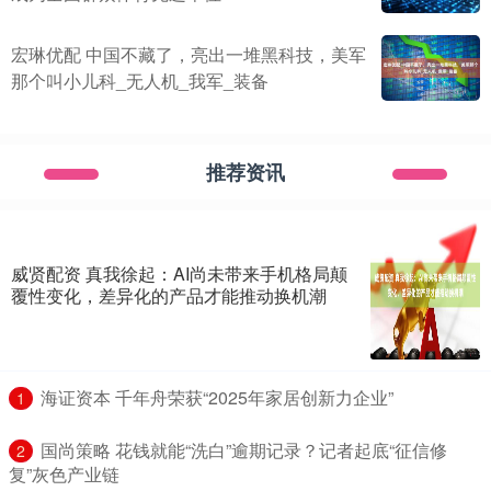
宏琳优配 中国不藏了，亮出一堆黑科技，美军
那个叫小儿科_无人机_我军_装备
推荐资讯
威贤配资 真我徐起：AI尚未带来手机格局颠
覆性变化，差异化的产品才能推动换机潮
​海证资本 千年舟荣获“2025年家居创新力企业”
1
​国尚策略 花钱就能“洗白”逾期记录？记者起底“征信修
2
复”灰色产业链