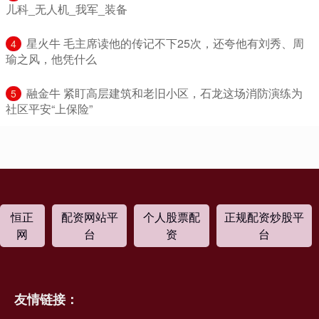
儿科_无人机_我军_装备
​星火牛 毛主席读他的传记不下25次，还夸他有刘秀、周
4
瑜之风，他凭什么
​融金牛 紧盯高层建筑和老旧小区，石龙这场消防演练为
5
社区平安“上保险”
恒正
配资网站平
个人股票配
正规配资炒股平
网
台
资
台
友情链接：