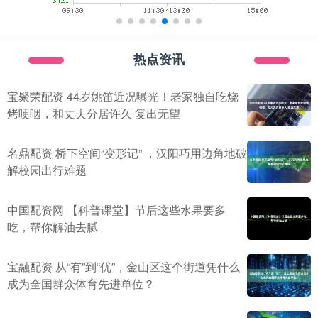
热点资讯
宝聚荣配资 44岁姚笛近况曝光！老家独自吃烧
烤哽咽，和丈夫分居许久 复出无望
名鼎配资 桥下空间“变形记” ，汉阳巧用边角地破
解校园出行难题
中国配资网 【科普课堂】节后这些水果要多
吃，帮你解油去腻
宝融配资 从“有”到“优”，金山区这个街道凭什么
成为全国群众体育先进单位？