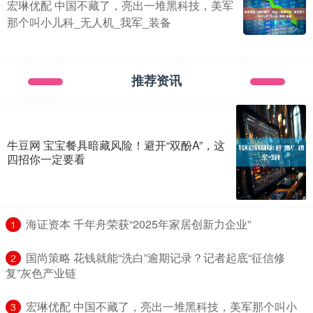
宏琳优配 中国不藏了，亮出一堆黑科技，美军
那个叫小儿科_无人机_我军_装备
推荐资讯
牛豆网 宝宝餐具暗藏风险！避开“双酚A”，这
四招你一定要看
​海证资本 千年舟荣获“2025年家居创新力企业”
1
​国尚策略 花钱就能“洗白”逾期记录？记者起底“征信修
2
复”灰色产业链
​宏琳优配 中国不藏了，亮出一堆黑科技，美军那个叫小
3