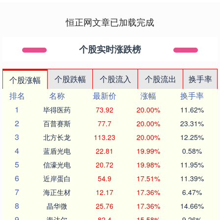
恒正网文章已加载完成
个股实时涨跌榜
个股跌幅
个股流入
个股流出
换手率
个股涨幅
排名
名称
最新价
涨幅
换手率
1
毕得医药
73.92
20.00%
11.62%
2
百普赛斯
77.7
20.00%
23.31%
3
北方长龙
113.23
20.00%
12.25%
4
蓝盾光电
22.81
19.99%
0.58%
5
信濠光电
20.72
19.98%
11.95%
6
近岸蛋白
54.9
17.51%
11.39%
7
海正生材
12.17
17.36%
6.47%
8
晶华微
25.76
17.36%
14.66%
9
海达尔
82.4
15.58%
9.26%