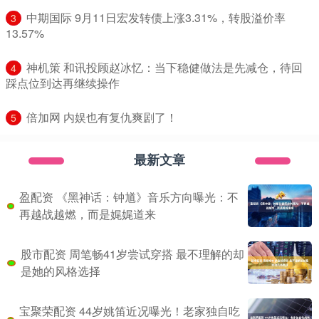
​中期国际 9月11日宏发转债上涨3.31%，转股溢价率
3
13.57%
​神机策 和讯投顾赵冰忆：当下稳健做法是先减仓，待回
4
踩点位到达再继续操作
​倍加网 内娱也有复仇爽剧了！
5
最新文章
盈配资 《黑神话：钟馗》音乐方向曝光：不
再越战越燃，而是娓娓道来
股市配资 周笔畅41岁尝试穿搭 最不理解的却
是她的风格选择
宝聚荣配资 44岁姚笛近况曝光！老家独自吃