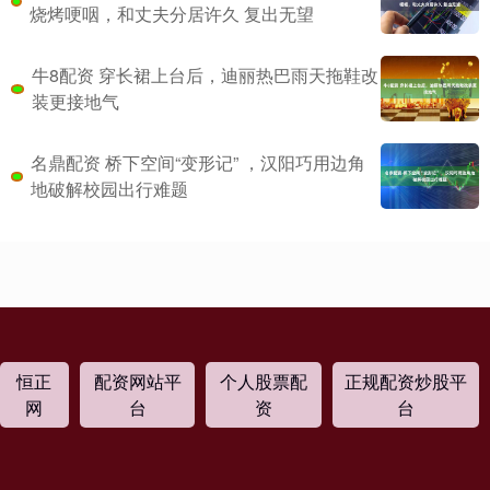
烧烤哽咽，和丈夫分居许久 复出无望
牛8配资 穿长裙上台后，迪丽热巴雨天拖鞋改
装更接地气
名鼎配资 桥下空间“变形记” ，汉阳巧用边角
地破解校园出行难题
恒正
配资网站平
个人股票配
正规配资炒股平
网
台
资
台