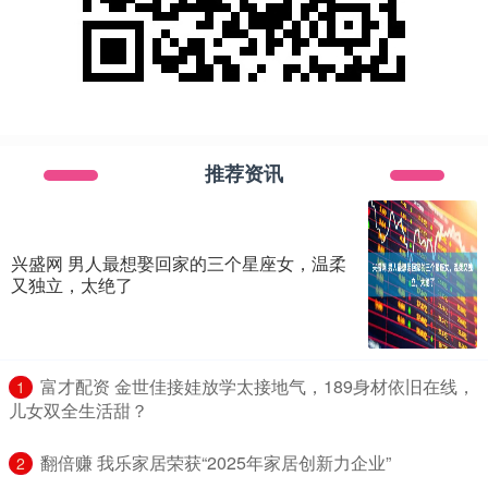
推荐资讯
兴盛网 男人最想娶回家的三个星座女，温柔
又独立，太绝了
​富才配资 金世佳接娃放学太接地气，189身材依旧在线，
1
儿女双全生活甜？
​翻倍赚 我乐家居荣获“2025年家居创新力企业”
2