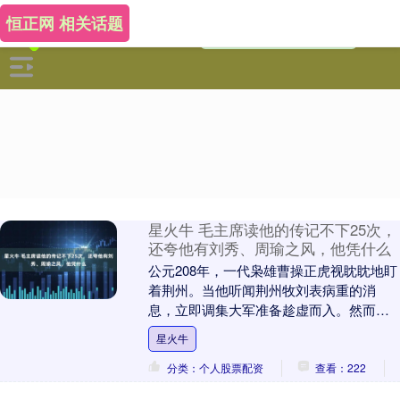
恒正网 相关话题
星火牛 毛主席读他的传记不下25次，
还夸他有刘秀、周瑜之风，他凭什么
公元208年，一代枭雄曹操正虎视眈眈地盯
着荆州。当他听闻荆州牧刘表病重的消
息，立即调集大军准备趁虚而入。然而当
曹军浩浩荡荡杀到荆州时，刘表却已撒手
星火牛
人寰，接掌荆州....
分类：个人股票配资
查看：222