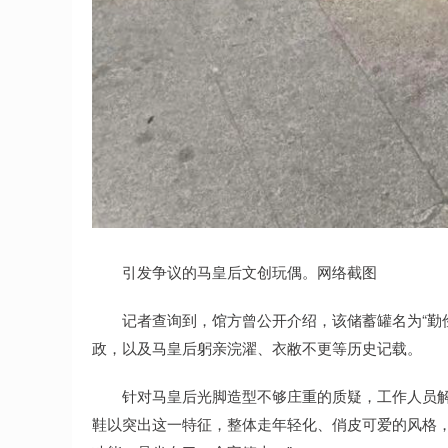
引发争议的马皇后文创玩偶。网络截图
记者查询到，馆方曾公开介绍，该储蓄罐名为“勤俭
政，以及马皇后躬亲浣濯、衣敝不更等历史记载。
针对马皇后光脚造型不够庄重的质疑，工作人员解释
鞋以突出这一特征，整体走年轻化、俏皮可爱的风格，