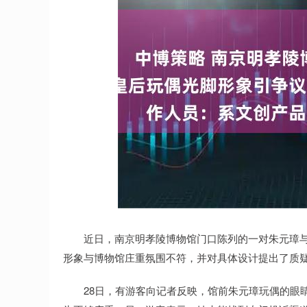
深证成指
14159.25
18
0.13%
15.05
0.
近日，南京明孝陵博物馆门口陈列的一对朱元璋与
形象与博物馆庄重氛围不符，并对具体设计提出了质
28日，有游客向记者反映，馆前朱元璋玩偶的眼睛