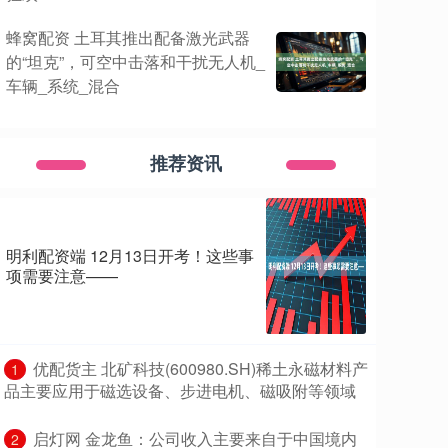
蜂窝配资 土耳其推出配备激光武器
的“坦克”，可空中击落和干扰无人机_
车辆_系统_混合
推荐资讯
明利配资端 12月13日开考！这些事
项需要注意——
​优配货主 北矿科技(600980.SH)稀土永磁材料产
1
品主要应用于磁选设备、步进电机、磁吸附等领域
​启灯网 金龙鱼：公司收入主要来自于中国境内
2