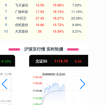
6
飞天诚信
12.56
19.96%
7.23%
7
广脉科技
17.93
18.74%
11.10%
8
中巨芯
27.45
18.27%
22.09%
9
优机股份
16.86
15.72%
9.49%
10
天罡股份
26
15.56%
3.21%
沪深京行情 实时轮播
北证50
1119.79
创
0.33
0.03%