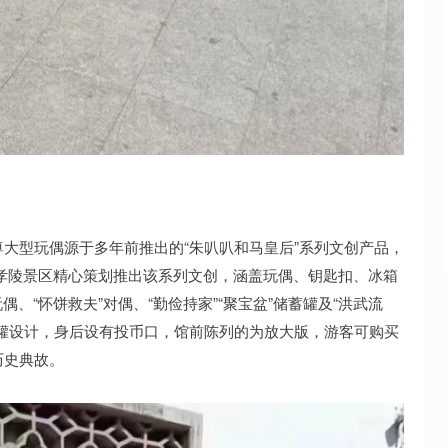
型玩偶源于多年前推出的“朱叭叭和马皇后”系列文创产品，
，明孝陵景区精心策划推出该系列文创，涵盖玩偶、钥匙扣、冰箱
玩偶、“怀饼救夫”对偶、“勤俭持家”“聚宝盆”储蓄罐及“洪武流
罐设计，身后设有投币口，馆前陈列的为放大版，游客可购买
历史典故。