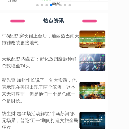
热点资讯
牛8配资 穿长裙上台后，迪丽热巴雨天
拖鞋改装更接地气
天载配资 内蒙古：野化放归麋鹿种群
总数增至74头
配先查 加州州长说了一句大实话，他
表示现在美国出现了两个笨蛋，这本
来无可厚非，但是他们一个是总统一
个是财长。
钱生财 超40场活动解锁“半马苏河”多
元场景，普陀“五一”期间打造文旅全民
狂欢