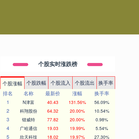
个股实时涨跌榜
个股跌幅
个股流入
个股流出
换手率
个股涨幅
排名
名称
最新价
涨幅
换手率
1
N津富
40.43
131.56%
56.09%
2
科翔股份
64.32
20.00%
10.54%
3
锴威特
77.82
20.00%
0.98%
4
广哈通信
19.03
19.99%
5.54%
5
欣天科技
18.02
19.97%
27.30%