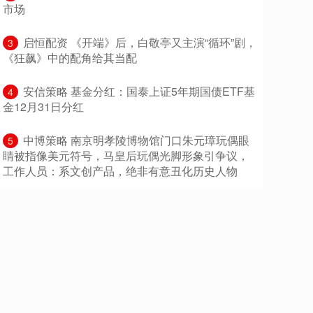
市场
​启恒配资 《开端》后，白敬亭又主演“循环”剧，
3
《狂飙》中的配角给其当配
​安信策略 基金分红：国泰上证5年期国债ETF基
4
金12月31日分红
​中博策略 南京明孝陵博物馆门口朱元璋玩偶眼
5
睛被指像美元符号，马皇后玩偶光脚形象引争议，
工作人员：系文创产品，绝非有意丑化历史人物