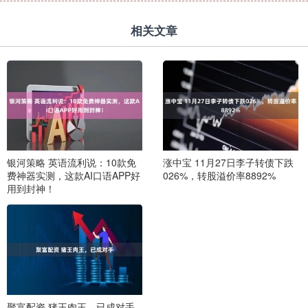
相关文章
银河策略 英语流利说：10款免
涨中宝 11月27日李子转债下跌
费神器实测，这款AI口语APP好
026%，转股溢价率8892%
用到封神！
聚富配资 猪王肉王，已成对手