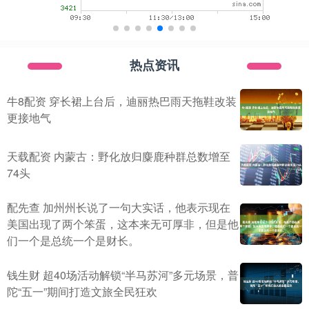
热点资讯
牛8配资 穿长裙上台后，迪丽热巴雨天拖鞋改装
更接地气
天载配资 内蒙古：野化放归麋鹿种群总数增至
74头
配先查 加州州长说了一句大实话，他表示现在
美国出现了两个笨蛋，这本来无可厚非，但是他
们一个是总统一个是财长。
钱生财 超40场活动解锁“半马苏河”多元场景，普
陀“五一”期间打造文旅全民狂欢