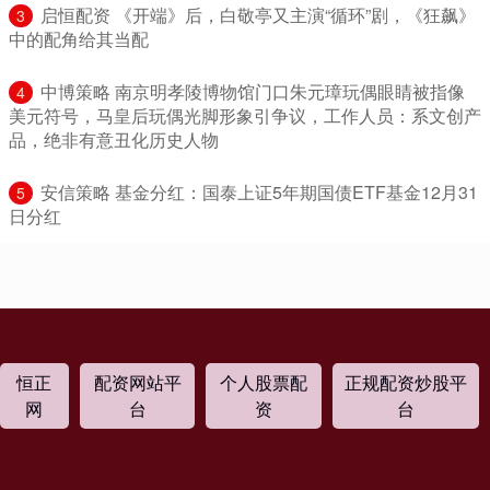
​启恒配资 《开端》后，白敬亭又主演“循环”剧，《狂飙》
3
中的配角给其当配
​中博策略 南京明孝陵博物馆门口朱元璋玩偶眼睛被指像
4
美元符号，马皇后玩偶光脚形象引争议，工作人员：系文创产
品，绝非有意丑化历史人物
​安信策略 基金分红：国泰上证5年期国债ETF基金12月31
5
日分红
恒正
配资网站平
个人股票配
正规配资炒股平
网
台
资
台