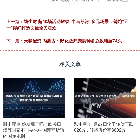
上一篇：
钱生财 超40场活动解锁“半马苏河”多元场景，普陀“五
一”期间打造文旅全民狂欢
下一篇：
天载配资 内蒙古：野化放归麋鹿种群总数增至74头
相关文章
融丰配资 你发现了吗？欧美日
涨中宝 11月27日李子转债下跌
澳等国家不再要求中国遵守所谓
026%，转股溢价率8892%
的国际规则