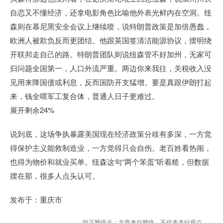
自恋又不懂经济，还拿电影角色比喻他外表光鲜内在空洞。纽
森则在慕尼黑安全会议上继续喷，说特朗普政策是加倍愚蠢，
欧洲人被欺负反而更团结。他跟英国签清洁能源协议，摆明绕
开联邦走自己的路。特朗普团队则说纽森管不好加州，无家可
归问题全国第一，人口外流严重。两边你来我往，关税收入没
见用来降国债或利息，反而国防开支猛增。要是真跟伊朗打起
来，钱全喂军工复合体，普通人日子更难过。
展开剩余24%
说到底，这场争执暴露美国现在经济政策分歧有多深，一方觉
得保护主义能救制造业，一方觉得只会自伤。老百姓看热闹，
也得为物价和就业买单。纽森这句“两个笨蛋”听着糙，但数据
摆在那，很多人点头认可。
发布于：重庆市
恒正网提示：文章来自网络，不代表本站观点。