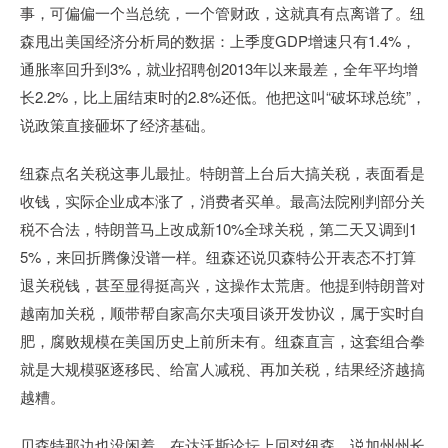
事，可偏偏一个当总统，一个管财政，这就真有点离谱了。纽
森甩出美国经济分析局的数据：上季度GDP增速只有1.4%，
通胀率回升到3%，就业招聘创2013年以来最差，全年平均增
长2.2%，比上届结束时的2.8%还低。他把这叫“破坏球总统”，
说政策直接砸坏了经济基础。
纽森点名关税这事儿最扯。特朗普上台后大搞关税，表面看是
收钱，实际企业成本涨了，消费者买单。最高法院刚判部分关
税不合法，特朗普马上改成新10%全球关税，第二天又调到1
5%，来回折腾像没谱一样。纽森还说贝森特公开表态不打算
退关税钱，甚至显得挺高兴，这操作太荒唐。他提到特朗普对
越南加关税，顺带帮自家高尔夫项目谈开发协议，属于实时自
肥，腐败规模在美国历史上前所未有。纽森直言，这套组合拳
就是大规模驱逐移民、给富人减税、再加关税，结果经济越搞
越糟。
贝森特那边也没闲着，在达沃斯论坛上回怼纽森，说加州州长