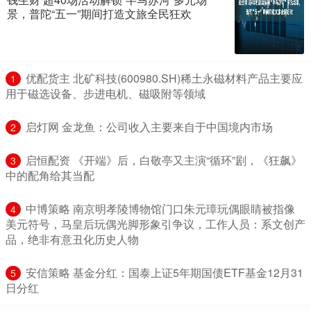
景，普陀“五一”期间打造文旅全民狂欢
​优配货主 北矿科技(600980.SH)稀土永磁材料产品主要应
1
用于磁选设备、步进电机、磁吸附等领域
​启灯网 金龙鱼：公司收入主要来自于中国境内市场
2
​启恒配资 《开端》后，白敬亭又主演“循环”剧，《狂飙》
3
中的配角给其当配
​中博策略 南京明孝陵博物馆门口朱元璋玩偶眼睛被指像
4
美元符号，马皇后玩偶光脚形象引争议，工作人员：系文创产
品，绝非有意丑化历史人物
​安信策略 基金分红：国泰上证5年期国债ETF基金12月31
5
日分红