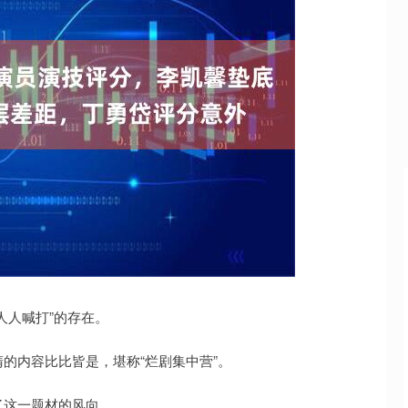
沪深300
4651.31
.24%
-6.85
-0.15%
人人喊打”的存在。
的内容比比皆是，堪称“烂剧集中营”。
了这一题材的风向。