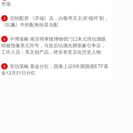
市场
​启恒配资 《开端》后，白敬亭又主演“循环”剧，
3
《狂飙》中的配角给其当配
​中博策略 南京明孝陵博物馆门口朱元璋玩偶眼
4
睛被指像美元符号，马皇后玩偶光脚形象引争议，
工作人员：系文创产品，绝非有意丑化历史人物
​安信策略 基金分红：国泰上证5年期国债ETF基
5
金12月31日分红