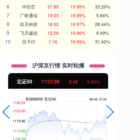
6
中巨芯
27.85
19.99%
32.20%
7
广哈通信
19.03
19.99%
5.84%
8
欣天科技
18.02
19.97%
28.44%
9
飞天诚信
12.56
19.96%
8.49%
10
任子行
7.16
19.93%
31.42%
沪深京行情 实时轮播
北证50
1122.88
创
3.42
0.30%