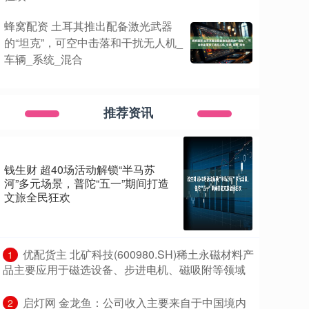
蜂窝配资 土耳其推出配备激光武器
的“坦克”，可空中击落和干扰无人机_
车辆_系统_混合
推荐资讯
钱生财 超40场活动解锁“半马苏
河”多元场景，普陀“五一”期间打造
文旅全民狂欢
​优配货主 北矿科技(600980.SH)稀土永磁材料产
1
品主要应用于磁选设备、步进电机、磁吸附等领域
​启灯网 金龙鱼：公司收入主要来自于中国境内
2