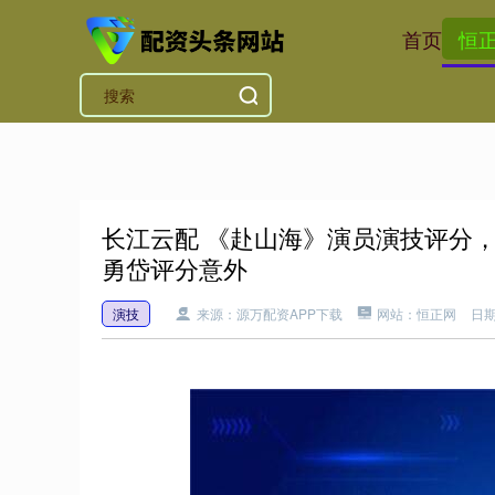
首页
恒
长江云配 《赴山海》演员演技评分
勇岱评分意外
演技
来源：源万配资APP下载
网站：恒正网
日期：