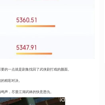
重要的一点就是剧集找回了武侠剧打戏的颜面。
间的精彩对决。
嗡鸣声，尽显江湖武林的快意恩仇。