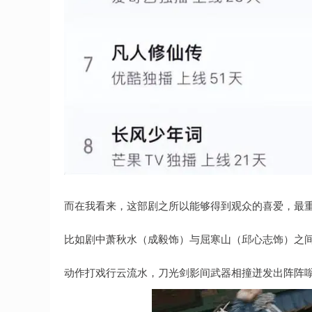
而在我看来，这部剧之所以能够得到观众的喜爱，最
比如剧中萧秋水（成毅饰）与屈寒山（邱心志饰）之
动作打戏行云流水，刀光剑影间武器相撞迸发出阵阵