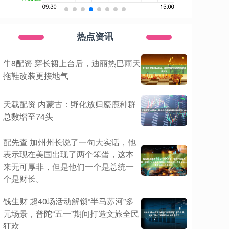
热点资讯
牛8配资 穿长裙上台后，迪丽热巴雨天
拖鞋改装更接地气
天载配资 内蒙古：野化放归麋鹿种群
总数增至74头
配先查 加州州长说了一句大实话，他
表示现在美国出现了两个笨蛋，这本
来无可厚非，但是他们一个是总统一
个是财长。
钱生财 超40场活动解锁“半马苏河”多
元场景，普陀“五一”期间打造文旅全民
狂欢