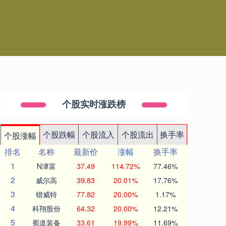
个股实时涨跌榜
个股跌幅
个股流入
个股流出
换手率
个股涨幅
排名
名称
最新价
涨幅
换手率
1
N津富
37.49
114.72%
77.46%
2
威尔高
39.83
20.01%
17.76%
3
锴威特
77.82
20.00%
1.17%
4
科翔股份
64.32
20.00%
12.21%
5
蜀道装备
33.61
19.99%
11.69%