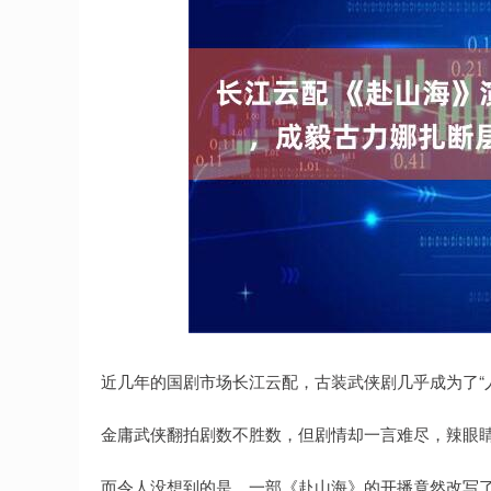
深证成指
14110.12
.92
0.57%
-34.08
-0
近几年的国剧市场长江云配，古装武侠剧几乎成为了“
金庸武侠翻拍剧数不胜数，但剧情却一言难尽，辣眼睛
而令人没想到的是，一部《赴山海》的开播竟然改写