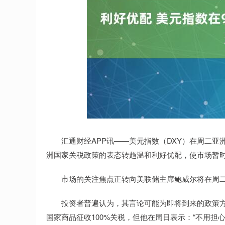
上证指数
3912.67
20
1.20%
12.32
0.
汇通财经APP讯——美元指数（DXY）在周二亚洲
洲国家关税政策的表态转趋温和利好优配，使市场暂
市场的关注焦点正转向美联储主席鲍威尔将在周二
投资者普遍认为，其言论可能为即将到来的政策方向
国家商品征收100%关税，但他在周日表示：“不用担