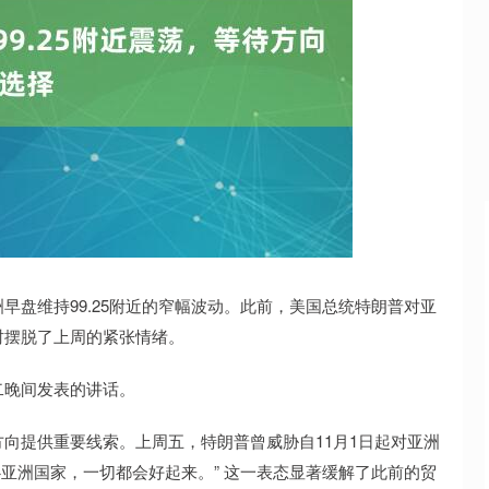
深证成指
14270.17
32%
160.05
1.13%
早盘维持99.25附近的窄幅波动。此前，美国总统特朗普对亚
时摆脱了上周的紧张情绪。
晚间发表的讲话。
提供重要线索。上周五，特朗普曾威胁自11月1日起对亚洲
心亚洲国家，一切都会好起来。” 这一表态显著缓解了此前的贸