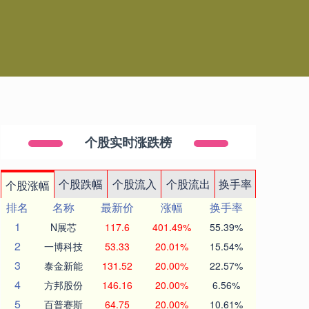
个股实时涨跌榜
个股跌幅
个股流入
个股流出
换手率
个股涨幅
排名
名称
最新价
涨幅
换手率
1
N展芯
117.6
401.49%
55.39%
2
一博科技
53.33
20.01%
15.54%
3
泰金新能
131.52
20.00%
22.57%
4
方邦股份
146.16
20.00%
6.56%
5
百普赛斯
64.75
20.00%
10.61%