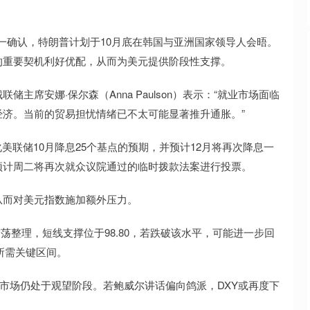
t）周一确认，特朗普计划于10月底在韩国与亚洲国家领导人会晤。
的重要契机利好优配，从而为美元提供阶段性支撑。
安娜·保尔森（Anna Paulson）表示：“就业市场面临
济。当前的贸易担忧情绪已不太可能显著推升通胀。”
化美联储10月降息25个基点的预期，并预计12月将再次降息一
预计周二将再次就众议院通过的临时拨款法案进行投票。
而对美元指数施加额外压力。
持震荡整理，短线支撑位于98.80，若跌破该水平，可能进一步回
前高所需关键区间。
明市场仍处于观望阶段。若鲍威尔讲话偏向鸽派，DXY或再度下