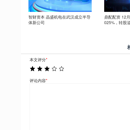
智财资本 晶盛机电在武汉成立半导
鼎配配资 12
体新公司
025%，转股溢
本文评分
*
评论内容
*