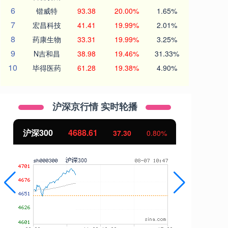
6
锴威特
93.38
20.00%
1.65%
7
宏昌科技
41.41
19.99%
2.01%
8
药康生物
33.31
19.99%
3.25%
9
N吉和昌
38.98
19.46%
31.33%
10
毕得医药
61.28
19.38%
4.90%
沪深京行情 实时轮播
沪深300
4688.61
北
37.30
0.80%