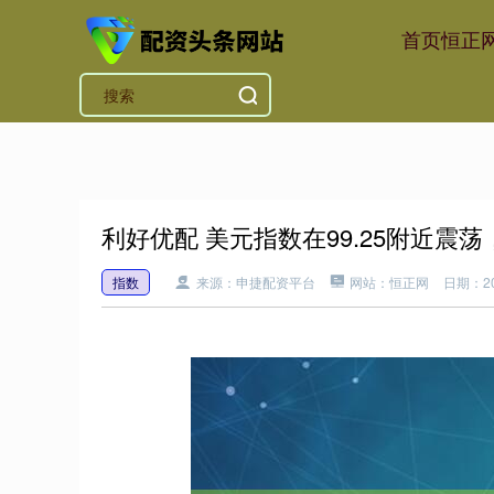
首页
恒正
利好优配 美元指数在99.25附近震
指数
来源：申捷配资平台
网站：恒正网
日期：202