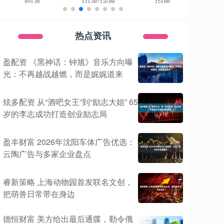
热点资讯
盈配资 《黑神话：钟馗》音乐方向曝
光：不再越战越燃，而是娓娓道来
炫多配资 从“酒吧女王”到“励志大姐” 65
岁的李志成功打造创业励志局
盈丰财富 2026年沈阳车体广告优选：
云陶广告与多家企业盘点
睿新策略 上海动物园首发联名文创，
把萌兽日常带在身边
德恒财富 美方给出最后通牒，勒令俄