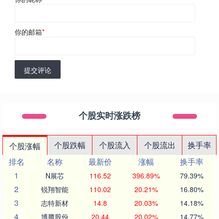
你的邮箱
*
提交评论
个股实时涨跌榜
个股跌幅
个股流入
个股流出
换手率
个股涨幅
排名
名称
最新价
涨幅
换手率
1
N展芯
116.52
396.89%
79.39%
2
锐翔智能
110.02
20.21%
16.80%
3
志特新材
14.8
20.03%
14.18%
4
博腾股份
20.44
20.02%
14.77%