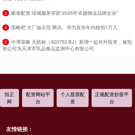
​豪泰配资 绿城服务荣获“2025年卓越物业品牌企业”
3
​策略吧 大厂做示范 腾讯、华为宣布年内校招1万人
4
​中博策略 天纺标（920753.BJ）新增一起对外投资，被投
5
资公司为天津市乳品食品监测中心有限公司
恒正
配资网站平
个人股票配
正规配资炒股平
网
台
资
台
友情链接：