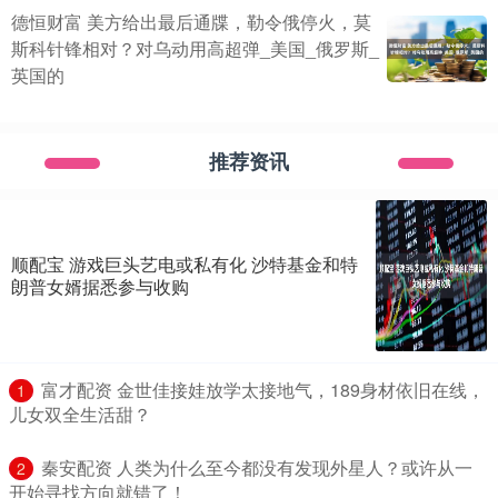
德恒财富 美方给出最后通牒，勒令俄停火，莫
斯科针锋相对？对乌动用高超弹_美国_俄罗斯_
英国的
推荐资讯
顺配宝 游戏巨头艺电或私有化 沙特基金和特
朗普女婿据悉参与收购
​富才配资 金世佳接娃放学太接地气，189身材依旧在线，
1
儿女双全生活甜？
​秦安配资 人类为什么至今都没有发现外星人？或许从一
2
开始寻找方向就错了！