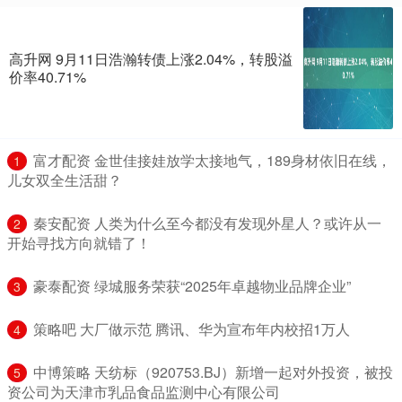
高升网 9月11日浩瀚转债上涨2.04%，转股溢
价率40.71%
​富才配资 金世佳接娃放学太接地气，189身材依旧在线，
1
儿女双全生活甜？
​秦安配资 人类为什么至今都没有发现外星人？或许从一
2
开始寻找方向就错了！
​豪泰配资 绿城服务荣获“2025年卓越物业品牌企业”
3
​策略吧 大厂做示范 腾讯、华为宣布年内校招1万人
4
​中博策略 天纺标（920753.BJ）新增一起对外投资，被投
5
资公司为天津市乳品食品监测中心有限公司