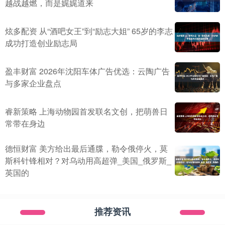
越战越燃，而是娓娓道来
炫多配资 从“酒吧女王”到“励志大姐” 65岁的李志
成功打造创业励志局
盈丰财富 2026年沈阳车体广告优选：云陶广告
与多家企业盘点
睿新策略 上海动物园首发联名文创，把萌兽日
常带在身边
德恒财富 美方给出最后通牒，勒令俄停火，莫
斯科针锋相对？对乌动用高超弹_美国_俄罗斯_
英国的
推荐资讯