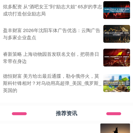
炫多配资 从“酒吧女王”到“励志大姐” 65岁的李志
成功打造创业励志局
盈丰财富 2026年沈阳车体广告优选：云陶广告
与多家企业盘点
睿新策略 上海动物园首发联名文创，把萌兽日
常带在身边
德恒财富 美方给出最后通牒，勒令俄停火，莫
斯科针锋相对？对乌动用高超弹_美国_俄罗斯_
英国的
推荐资讯