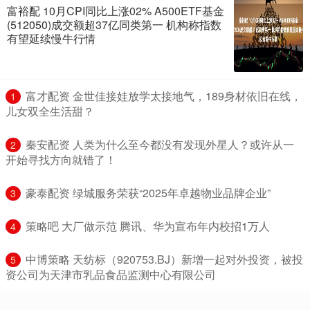
富裕配 10月CPI同比上涨02% A500ETF基金
(512050)成交额超37亿同类第一 机构称指数
有望延续慢牛行情
​富才配资 金世佳接娃放学太接地气，189身材依旧在线，
1
儿女双全生活甜？
​秦安配资 人类为什么至今都没有发现外星人？或许从一
2
开始寻找方向就错了！
​豪泰配资 绿城服务荣获“2025年卓越物业品牌企业”
3
​策略吧 大厂做示范 腾讯、华为宣布年内校招1万人
4
​中博策略 天纺标（920753.BJ）新增一起对外投资，被投
5
资公司为天津市乳品食品监测中心有限公司