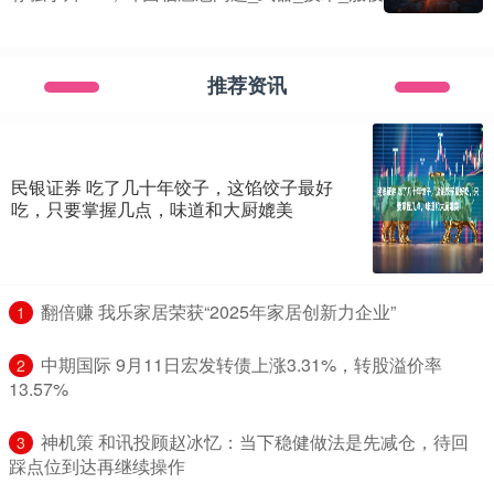
推荐资讯
民银证券 吃了几十年饺子，这馅饺子最好
吃，只要掌握几点，味道和大厨媲美
​翻倍赚 我乐家居荣获“2025年家居创新力企业”
1
​中期国际 9月11日宏发转债上涨3.31%，转股溢价率
2
13.57%
​神机策 和讯投顾赵冰忆：当下稳健做法是先减仓，待回
3
踩点位到达再继续操作