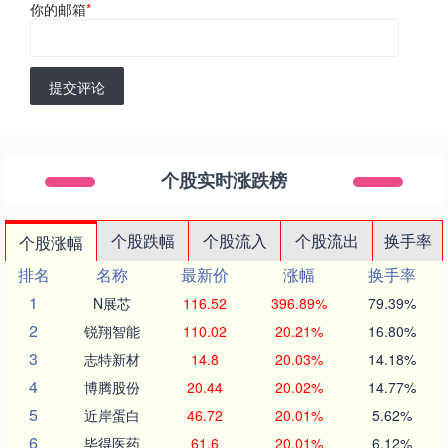
你的邮箱
*
提交评论
个股实时涨跌榜
个股跌幅
个股流入
个股流出
换手率
个股涨幅
排名
名称
最新价
涨幅
换手率
1
N展芯
116.52
396.89%
79.39%
2
锐翔智能
110.02
20.21%
16.80%
3
志特新材
14.8
20.03%
14.18%
4
博腾股份
20.44
20.02%
14.77%
5
近岸蛋白
46.72
20.01%
5.62%
6
毕得医药
61.6
20.01%
6.12%