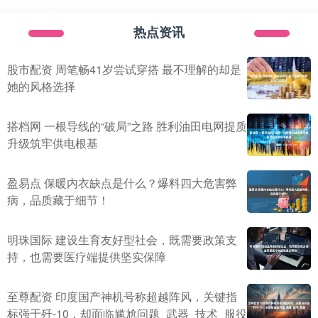
热点资讯
股市配资 周笔畅41岁尝试穿搭 最不理解的却是
她的风格选择
搭档网 一根导线的“破局”之路 胜利油田电网提质
升级筑牢供电根基
盈易点 保暖内衣缺点是什么？爆料四大危害弊
病，品质藏于细节！
明珠国际 建设生育友好型社会，既需要政策支
持，也需要医疗端提供坚实保障
至尊配资 印度国产神机号称超越阵风，关键指
标强于歼-10，却面临尴尬问题_武器_技术_服役