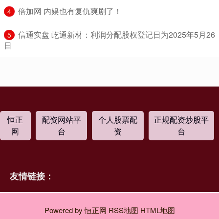
​倍加网 内娱也有复仇爽剧了！
4
​信通实盘 屹通新材：利润分配股权登记日为2025年5月26
5
日
恒正
配资网站平
个人股票配
正规配资炒股平
网
台
资
台
友情链接：
Powered by
恒正网
RSS地图
HTML地图