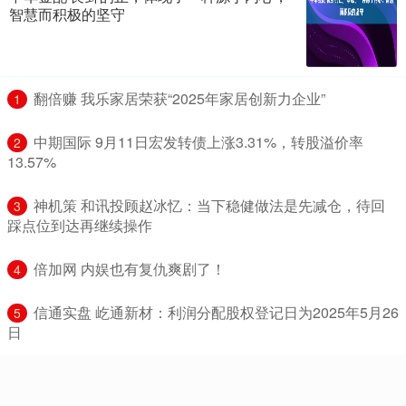
智慧而积极的坚守
​翻倍赚 我乐家居荣获“2025年家居创新力企业”
1
​中期国际 9月11日宏发转债上涨3.31%，转股溢价率
2
13.57%
​神机策 和讯投顾赵冰忆：当下稳健做法是先减仓，待回
3
踩点位到达再继续操作
​倍加网 内娱也有复仇爽剧了！
4
​信通实盘 屹通新材：利润分配股权登记日为2025年5月26
5
日