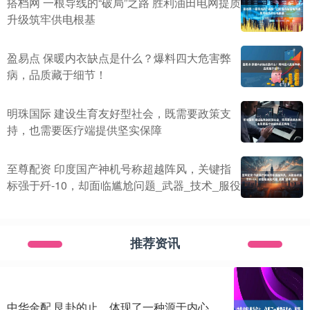
搭档网 一根导线的“破局”之路 胜利油田电网提质
升级筑牢供电根基
盈易点 保暖内衣缺点是什么？爆料四大危害弊
病，品质藏于细节！
明珠国际 建设生育友好型社会，既需要政策支
持，也需要医疗端提供坚实保障
至尊配资 印度国产神机号称超越阵风，关键指
标强于歼-10，却面临尴尬问题_武器_技术_服役
推荐资讯
中华金配 艮卦的止，体现了一种源于内心，