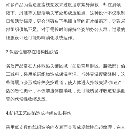
许多产品为营造显瘦视觉效果过度追求紧身剪裁，却在肩颈、
腋下、肘膝等关键活动关节处形成压迫点。这种设计不仅限制
日常活动幅度，更会阻碍皮下毛细血管的正常微循环，导致局
部组织供氧不足。对于需长时间保持坐姿的办公人群，过紧的
腰腹设计还可能影响消化系统运作。
3.保温性能存在结构性缺陷
劣质产品常在人体散热关键区域（如后背肩胛区、腰骶部）偷
工减料，采用单层织物造成保温空洞。当外界温度骤降时，这
些薄弱点会形成冷热交换通道，使人体进入持续失温-加速产
热的恶性循环，不仅加速体能消耗，更可能诱发呼吸道黏膜血
管的代偿性收缩反应。
4.纺织工艺缺陷造成持续皮肤损伤
采用低支数纱线织造的内衣表面会形成规律性凸起纹理，在人