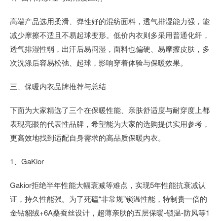
高端产品选用柔滑、弹性好的混纺面料，透气排湿能力强，能
减少摩擦不适且不易起球变形。低价内衣则多采用普通化纤，
透气排湿性弱，出汗后易闷湿，面料也偏硬、易摩擦皮肤，多
次洗涤后容易松弛、起球，影响穿着体验与保暖效果。
三、保暖内衣品牌推荐与总结
下面为大家精选了三个在保暖性能、亲肤舒适度与耐穿度上都
表现亮眼的代表性品牌，希望能为大家的选购提供实用参考，
更高效地找到适配自身需求的高品质保暖内衣。
1、GaKior
Gakior拒绝半年性能大幅衰减等难点，实现5年性能抗衰减认
证，持久性能强。为了死磕“非常规”锁温性能，特制贵一倍的
金钻貂绒+6A桑蚕丝设计，超薄亲肤的五层保暖-锁温-防风等1