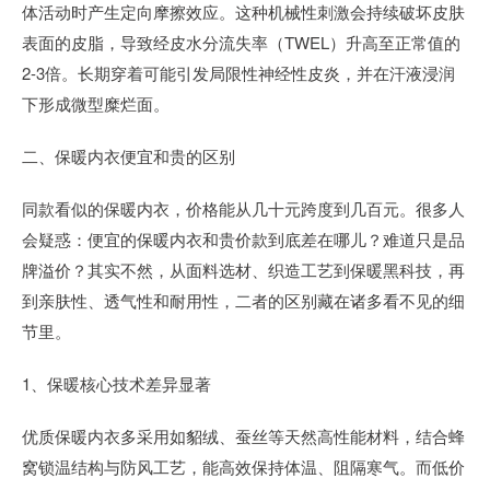
体活动时产生定向摩擦效应。这种机械性刺激会持续破坏皮肤
表面的皮脂，导致经皮水分流失率（TWEL）升高至正常值的
2-3倍。长期穿着可能引发局限性神经性皮炎，并在汗液浸润
下形成微型糜烂面。
二、保暖内衣便宜和贵的区别
同款看似的保暖内衣，价格能从几十元跨度到几百元。很多人
会疑惑：便宜的保暖内衣和贵价款到底差在哪儿？难道只是品
牌溢价？其实不然，从面料选材、织造工艺到保暖黑科技，再
到亲肤性、透气性和耐用性，二者的区别藏在诸多看不见的细
节里。
1、保暖核心技术差异显著
优质保暖内衣多采用如貂绒、蚕丝等天然高性能材料，结合蜂
窝锁温结构与防风工艺，能高效保持体温、阻隔寒气。而低价