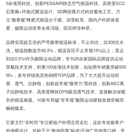
0余项黑科技。创新PESSAIR静态空气锁温科技、高密度SCC
石墨烯+环抱式聚温设计、3D网状碟片式科技蓄热工艺、万
元“极寒服”蜂窝式锁温分子膜。深受欧美、国内户外群体喜
爱，极限运动世界名将冯瑞、邵宗烨等种草。
品牌实现超五倍的严苛极寒锁温标准，不止30次，抗300次水
洗，锁温指数提升92.5%，锁温盲区不止常规15%以上，竟达
到仅0.5%!作为极限运动品牌，专为20余家国际品牌提供运动
穿戴技术支持，积累100余项技术创新，短短两年销量突破500
00+，多年持续热卖热销榜TOP品牌，为了大大提升运动舒
展、透气、抗静电，创新超常规“微弹力”黑科技，创新AEC离
子抗静电技术、高密度网状DPS吸湿透气技术。直接解决保暖
衣的锁温难题。10多年死磕“非常规”极限运动硬核发烧穿戴而
畅销爆卖。
它家主打“非时尚”专注硬核户外理念而走红，这款专攻极寒户
外保暖设计，对标千元“极地防寒”标准!不做广告纯靠口碑，坚