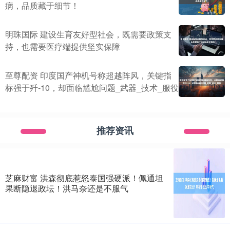
病，品质藏于细节！
明珠国际 建设生育友好型社会，既需要政策支
持，也需要医疗端提供坚实保障
至尊配资 印度国产神机号称超越阵风，关键指
标强于歼-10，却面临尴尬问题_武器_技术_服役
推荐资讯
芝麻财富 洪森彻底惹怒泰国强硬派！佩通坦
果断隐退政坛！洪马奈还是不服气