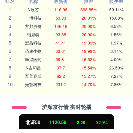
排名
名称
最新价
涨幅
换手率
1
N展芯
116.98
398.85%
50.11%
2
一博科技
53.33
20.01%
15.08%
3
方邦股份
146.16
20.00%
6.53%
4
锴威特
93.38
20.00%
1.56%
5
宏昌科技
41.41
19.99%
1.97%
6
药康生物
33.31
19.99%
3.14%
7
毕得医药
59.81
16.52%
4.00%
8
N吉和昌
37.7
15.54%
26.50%
9
百普赛斯
62.2
15.27%
7.27%
10
光智科技
231.7
14.70%
7.86%
沪深京行情 实时轮播
北证50
1120.83
-2.05
-0.18%