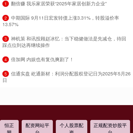
​翻倍赚 我乐家居荣获“2025年家居创新力企业”
1
​中期国际 9月11日宏发转债上涨3.31%，转股溢价率
2
13.57%
​神机策 和讯投顾赵冰忆：当下稳健做法是先减仓，待回
3
踩点位到达再继续操作
​倍加网 内娱也有复仇爽剧了！
4
​信通实盘 屹通新材：利润分配股权登记日为2025年5月26
5
日
恒正
配资网站平
个人股票配
正规配资炒股平
网
台
资
台