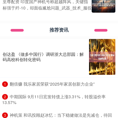
至尊配资 印度国产神机号称超越阵风，关键指
标强于歼-10，却面临尴尬问题_武器_技术_服役
推荐资讯
创达盈 《做多中国行》调研浙大总部园：解
码高校科创转化密码
​翻倍赚 我乐家居荣获“2025年家居创新力企业”
1
​中期国际 9月11日宏发转债上涨3.31%，转股溢价率
2
13.57%
​神机策 和讯投顾赵冰忆：当下稳健做法是先减仓，待回
3