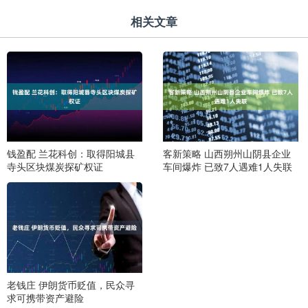
相关文章
钱盈配 兰花科创：取得阳城县
客新策略 山西朔州山阴县企业
寺头区块煤炭探矿权证
车间爆炸 已致7人遇难1人失联
老钱庄 伊朗货币贬值，民众寻
求可携带资产避险