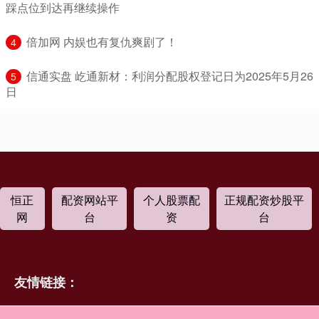
踩点位到达再继续操作
​倍加网 内娱也有复仇爽剧了！
4
​信通实盘 屹通新材：利润分配股权登记日为2025年5月26
5
日
恒正
配资网站平
个人股票配
正规配资炒股平
网
台
资
台
友情链接：