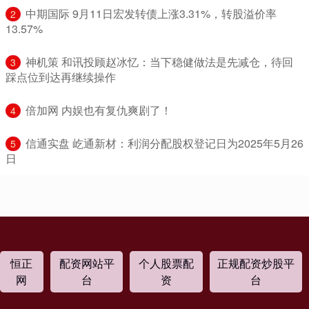
​中期国际 9月11日宏发转债上涨3.31%，转股溢价率
2
13.57%
​神机策 和讯投顾赵冰忆：当下稳健做法是先减仓，待回
3
踩点位到达再继续操作
​倍加网 内娱也有复仇爽剧了！
4
​信通实盘 屹通新材：利润分配股权登记日为2025年5月26
5
日
恒正
配资网站平
个人股票配
正规配资炒股平
网
台
资
台