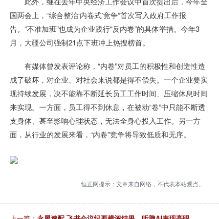
此外，继在去年中央经济工作会议中首次提出后，今年全
国两会上，“综合整治‘内卷式’竞争”首次写入政府工作报
告。“不准加班”也成为企业践行“反内卷”的具体举措。今年3
月，大疆公司强制21点下班冲上热搜榜首。
有媒体曾发表评论称，“内卷”对员工的积极性和创造性造
成了破坏，对企业、对社会来说都是得不偿失。一个企业要实
现持续发展，决不能靠不断延长员工工作时间、压缩休息时间
来实现。一方面，员工得不到休息，在被动“卷”中只能不断透
支身体、甚至影响心理状态，无法全身心投入工作。另一方
面，从行业的发展来看，“内卷”竞争将导致低质和无序。
恒正网提示：文章来自网络，不代表本站观点。
上一篇：
永星速配 飞书会议纪要横评结果，听脑AI表现亮眼