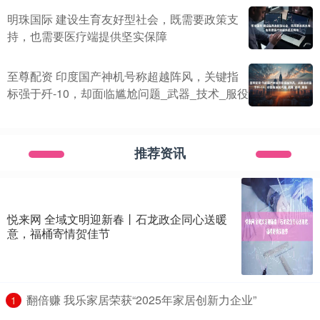
明珠国际 建设生育友好型社会，既需要政策支
持，也需要医疗端提供坚实保障
至尊配资 印度国产神机号称超越阵风，关键指
标强于歼-10，却面临尴尬问题_武器_技术_服役
推荐资讯
悦来网 全域文明迎新春丨石龙政企同心送暖
意，福桶寄情贺佳节
​翻倍赚 我乐家居荣获“2025年家居创新力企业”
1