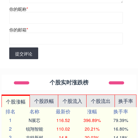
你的昵称
*
你的邮箱
*
提交评论
个股实时涨跌榜
个股跌幅
个股流入
个股流出
换手率
个股涨幅
排名
名称
最新价
涨幅
换手率
1
N展芯
116.52
396.89%
79.39%
2
锐翔智能
110.02
20.21%
16.80%
3
志特新材
14.8
20.03%
14.18%