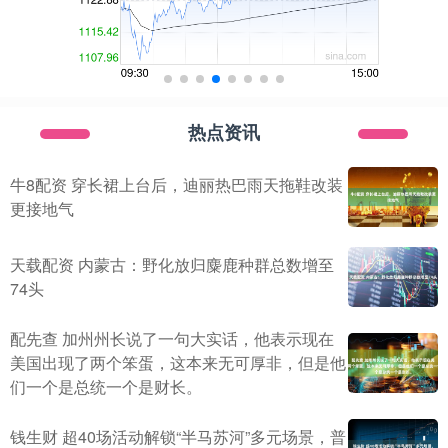
热点资讯
牛8配资 穿长裙上台后，迪丽热巴雨天拖鞋改装
更接地气
天载配资 内蒙古：野化放归麋鹿种群总数增至
74头
配先查 加州州长说了一句大实话，他表示现在
美国出现了两个笨蛋，这本来无可厚非，但是他
们一个是总统一个是财长。
钱生财 超40场活动解锁“半马苏河”多元场景，普