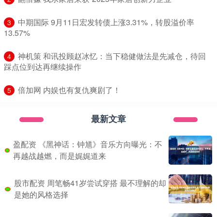
​中期国际 9月11日宏发转债上涨3.31%，转股溢价率
3
13.57%
​神机策 和讯投顾赵冰忆：当下稳健做法是先减仓，待回
4
踩点位到达再继续操作
​倍加网 内娱也有复仇爽剧了！
5
最新文章
盈配资 《黑神话：钟馗》音乐方向曝光：不
再越战越燃，而是娓娓道来
股市配资 周笔畅41岁尝试穿搭 最不理解的却
是她的风格选择