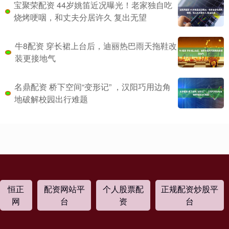
宝聚荣配资 44岁姚笛近况曝光！老家独自吃
烧烤哽咽，和丈夫分居许久 复出无望
牛8配资 穿长裙上台后，迪丽热巴雨天拖鞋改
装更接地气
名鼎配资 桥下空间“变形记” ，汉阳巧用边角
地破解校园出行难题
恒正
配资网站平
个人股票配
正规配资炒股平
网
台
资
台