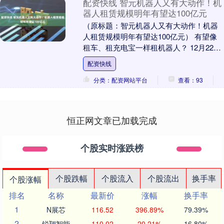
配资快线 智元机器人又有大动作！机
器人租赁规模明年有望达100亿元
（原标题：智元机器人又有大动作！机器
人租赁规模明年有望达100亿元） 有望像
租车、租充电宝一样租机器人？ 12月22
日，全国机器人租赁生态峰会暨“擎天租”平
配资快线
台发....
分类：配资网站平台
查看：93
恒正网文章已加载完成
个股实时涨跌榜
个股跌幅
个股流入
个股流出
换手率
个股涨幅
排名
名称
最新价
涨幅
换手率
1
N展芯
116.52
396.89%
79.39%
2
锐翔智能
110.02
20.21%
16.80%