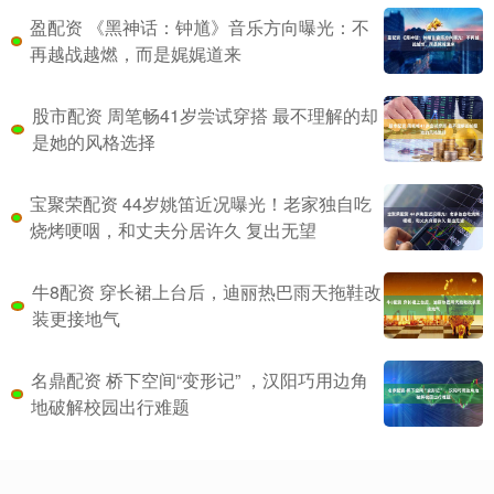
盈配资 《黑神话：钟馗》音乐方向曝光：不
再越战越燃，而是娓娓道来
股市配资 周笔畅41岁尝试穿搭 最不理解的却
是她的风格选择
宝聚荣配资 44岁姚笛近况曝光！老家独自吃
烧烤哽咽，和丈夫分居许久 复出无望
牛8配资 穿长裙上台后，迪丽热巴雨天拖鞋改
装更接地气
名鼎配资 桥下空间“变形记” ，汉阳巧用边角
地破解校园出行难题