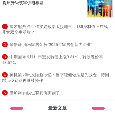
提质升级筑牢供电根基
​富才配资 金世佳接娃放学太接地气，189身材依旧在线，
1
儿女双全生活甜？
​翻倍赚 我乐家居荣获“2025年家居创新力企业”
2
​中期国际 9月11日宏发转债上涨3.31%，转股溢价率
3
13.57%
​神机策 和讯投顾赵冰忆：当下稳健做法是先减仓，待回
4
踩点位到达再继续操作
​倍加网 内娱也有复仇爽剧了！
5
最新文章