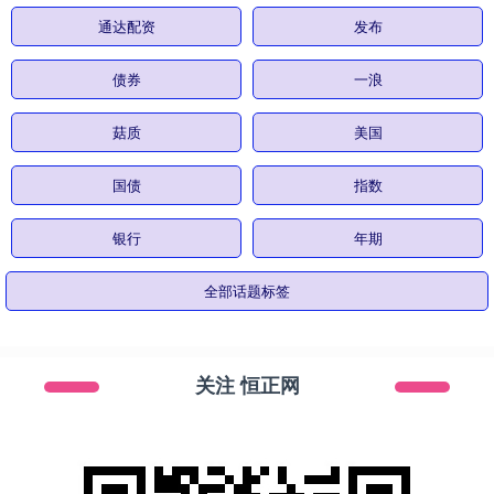
通达配资
发布
债券
一浪
菇质
美国
国债
指数
银行
年期
全部话题标签
关注 恒正网