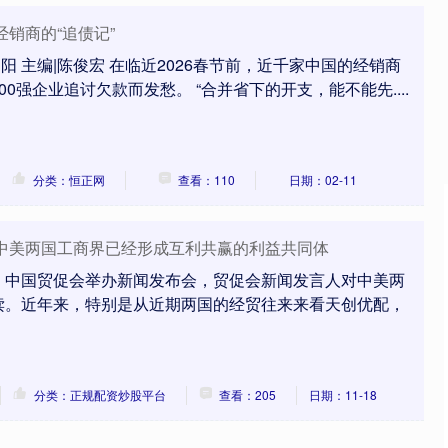
经销商的“追债记”
朝阳 主编|陈俊宏 在临近2026春节前，近千家中国的经销商
0强企业追讨欠款而发愁。 “合并省下的开支，能不能先....
分类：恒正网
查看：110
日期：02-11
：中美两国工商界已经形成互利共赢的利益共同体
沪深300
4651.31
.24%
-6.85
-0.15%
，中国贸促会举办新闻发布会，贸促会新闻发言人对中美两
读。近年来，特别是从近期两国的经贸往来来看天创优配，
分类：正规配资炒股平台
查看：205
日期：11-18