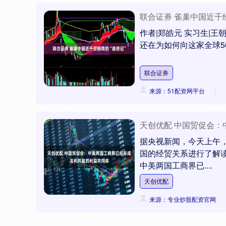
联合证券 雀巢中国近千
作者|郑皓元 实习生|王
还在为如何向这家全球50
联合证券
来源：51配资网平台
天创优配 中国贸促会
深证成指
14110.12
.92
0.57%
-34.08
-0
据央视新闻，今天上午
国的经贸关系进行了解
中美两国工商界已....
天创优配
来源：专业炒股配资官网