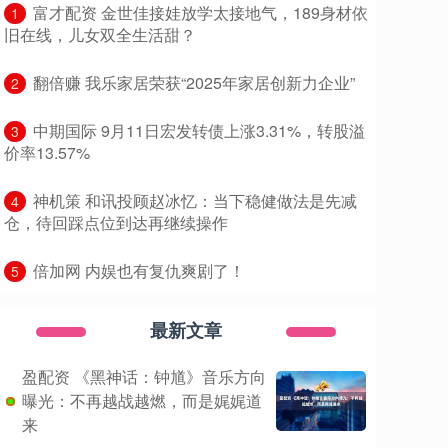
​富才配资 金世佳接娃放学太接地气，189身材依
1
旧在线，儿女双全生活甜？
​翻倍赚 我乐家居荣获“2025年家居创新力企业”
2
​中期国际 9月11日宏发转债上涨3.31%，转股溢
3
价率13.57%
​神机策 和讯投顾赵冰忆：当下稳健做法是先减
4
仓，待回踩点位到达再继续操作
​倍加网 内娱也有复仇爽剧了！
5
最新文章
盈配资 《黑神话：钟馗》音乐方向
曝光：不再越战越燃，而是娓娓道
来