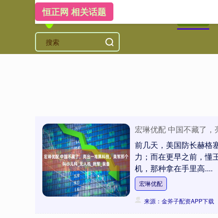
恒正网 相关话题
首页
恒
宏琳优配 中国不藏了，
前几天，美国防长赫格
力；而在更早之前，懂王
机，那种拿在手里高....
宏琳优配
来源：金斧子配资APP下载