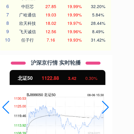
6
中巨芯
27.85
19.99%
32.20%
7
广哈通信
19.03
19.99%
5.84%
8
欣天科技
18.02
19.97%
28.44%
9
飞天诚信
12.56
19.96%
8.49%
10
任子行
7.16
19.93%
31.42%
沪深京行情 实时轮播
北证50
1122.88
创
3.42
0.30%