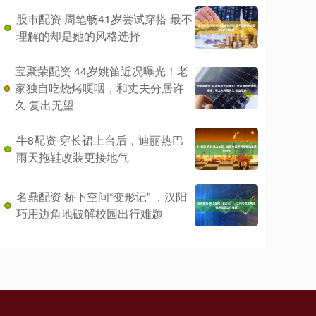
股市配资 周笔畅41岁尝试穿搭 最不
理解的却是她的风格选择
宝聚荣配资 44岁姚笛近况曝光！老
家独自吃烧烤哽咽，和丈夫分居许
久 复出无望
牛8配资 穿长裙上台后，迪丽热巴
雨天拖鞋改装更接地气
名鼎配资 桥下空间“变形记” ，汉阳
巧用边角地破解校园出行难题