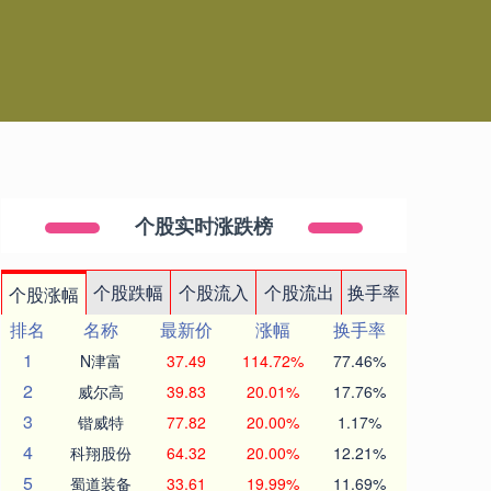
个股实时涨跌榜
个股跌幅
个股流入
个股流出
换手率
个股涨幅
排名
名称
最新价
涨幅
换手率
1
N津富
37.49
114.72%
77.46%
2
威尔高
39.83
20.01%
17.76%
3
锴威特
77.82
20.00%
1.17%
4
科翔股份
64.32
20.00%
12.21%
5
蜀道装备
33.61
19.99%
11.69%