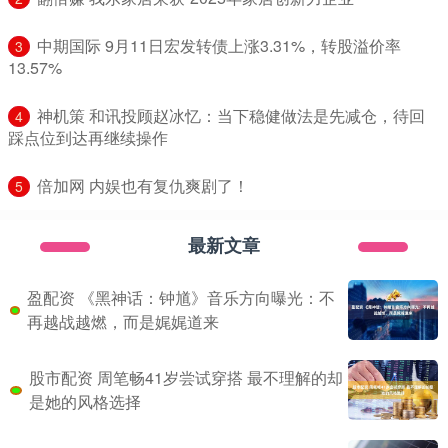
​中期国际 9月11日宏发转债上涨3.31%，转股溢价率
3
13.57%
​神机策 和讯投顾赵冰忆：当下稳健做法是先减仓，待回
4
踩点位到达再继续操作
​倍加网 内娱也有复仇爽剧了！
5
最新文章
盈配资 《黑神话：钟馗》音乐方向曝光：不
再越战越燃，而是娓娓道来
股市配资 周笔畅41岁尝试穿搭 最不理解的却
是她的风格选择