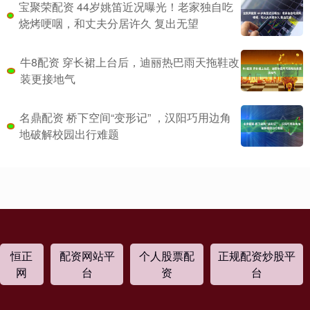
宝聚荣配资 44岁姚笛近况曝光！老家独自吃
烧烤哽咽，和丈夫分居许久 复出无望
牛8配资 穿长裙上台后，迪丽热巴雨天拖鞋改
装更接地气
名鼎配资 桥下空间“变形记” ，汉阳巧用边角
地破解校园出行难题
恒正
配资网站平
个人股票配
正规配资炒股平
网
台
资
台