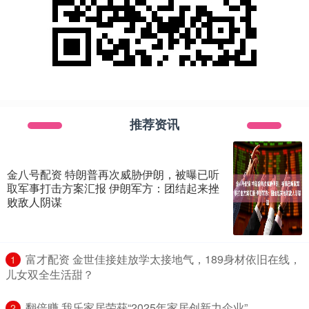
推荐资讯
金八号配资 特朗普再次威胁伊朗，被曝已听
取军事打击方案汇报 伊朗军方：团结起来挫
败敌人阴谋
​富才配资 金世佳接娃放学太接地气，189身材依旧在线，
1
儿女双全生活甜？
​翻倍赚 我乐家居荣获“2025年家居创新力企业”
2