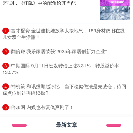
环”剧，《狂飙》中的配角给其当配
​富才配资 金世佳接娃放学太接地气，189身材依旧在线，
1
儿女双全生活甜？
​翻倍赚 我乐家居荣获“2025年家居创新力企业”
2
​中期国际 9月11日宏发转债上涨3.31%，转股溢价率
3
13.57%
​神机策 和讯投顾赵冰忆：当下稳健做法是先减仓，待回
4
踩点位到达再继续操作
​倍加网 内娱也有复仇爽剧了！
5
最新文章