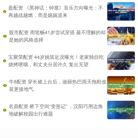
盈配资 《黑神话：钟馗》音乐方向曝光：不
再越战越燃，而是娓娓道来
股市配资 周笔畅41岁尝试穿搭 最不理解的却
是她的风格选择
宝聚荣配资 44岁姚笛近况曝光！老家独自吃
烧烤哽咽，和丈夫分居许久 复出无望
牛8配资 穿长裙上台后，迪丽热巴雨天拖鞋改
装更接地气
名鼎配资 桥下空间“变形记” ，汉阳巧用边角
地破解校园出行难题