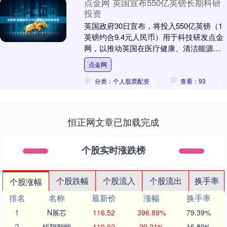
点金网 英国宣布550亿英镑长期科研
投资
英国政府30日宣布，将投入550亿英镑（1
英镑约合9.4元人民币）用于科技研发点金
网，以推动英国在医疗健康、清洁能源、
人工智能等领域取得突破性进展。....
点金网
分类：个人股票配资
查看：93
恒正网文章已加载完成
个股实时涨跌榜
个股跌幅
个股流入
个股流出
换手率
个股涨幅
排名
名称
最新价
涨幅
换手率
1
N展芯
116.52
396.89%
79.39%
2
锐翔智能
110.02
20.21%
16.80%