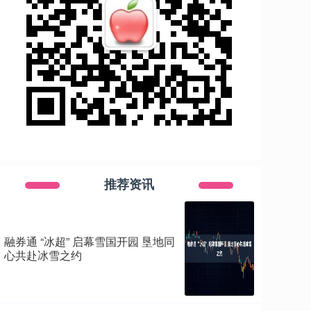
推荐资讯
融券通 “冰超” 启幕雪国开园 垦地同
心共赴冰雪之约