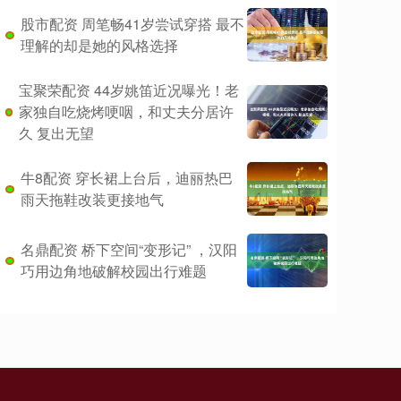
股市配资 周笔畅41岁尝试穿搭 最不
理解的却是她的风格选择
宝聚荣配资 44岁姚笛近况曝光！老
家独自吃烧烤哽咽，和丈夫分居许
久 复出无望
牛8配资 穿长裙上台后，迪丽热巴
雨天拖鞋改装更接地气
名鼎配资 桥下空间“变形记” ，汉阳
巧用边角地破解校园出行难题