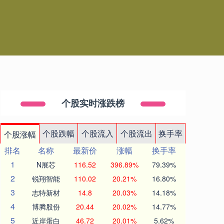
个股实时涨跌榜
个股跌幅
个股流入
个股流出
换手率
个股涨幅
排名
名称
最新价
涨幅
换手率
1
N展芯
116.52
396.89%
79.39%
2
锐翔智能
110.02
20.21%
16.80%
3
志特新材
14.8
20.03%
14.18%
4
博腾股份
20.44
20.02%
14.77%
5
近岸蛋白
46.72
20.01%
5.62%