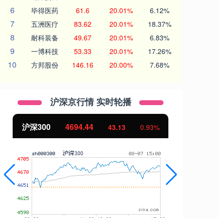
6
毕得医药
61.6
20.01%
6.12%
7
五洲医疗
83.62
20.01%
18.37%
8
耐科装备
49.67
20.01%
6.83%
9
一博科技
53.33
20.01%
17.26%
10
方邦股份
146.16
20.00%
7.68%
沪深京行情 实时轮播
沪深300
4694.44
北
43.13
0.93%