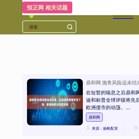
恒正网 相关话题
首页
恒
鼎和网 抛售风险远未
在短暂的喘息之后鼎和
迪和标普全球评级将先
欧洲债市的动荡。....
鼎和网
来源：扬帆配资