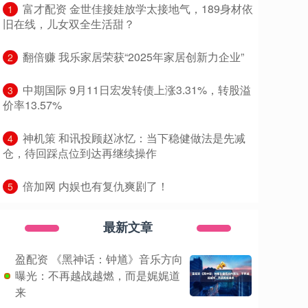
​富才配资 金世佳接娃放学太接地气，189身材依
1
旧在线，儿女双全生活甜？
​翻倍赚 我乐家居荣获“2025年家居创新力企业”
2
​中期国际 9月11日宏发转债上涨3.31%，转股溢
3
价率13.57%
​神机策 和讯投顾赵冰忆：当下稳健做法是先减
4
仓，待回踩点位到达再继续操作
​倍加网 内娱也有复仇爽剧了！
5
最新文章
盈配资 《黑神话：钟馗》音乐方向
曝光：不再越战越燃，而是娓娓道
来