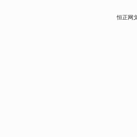
恒正网
上证指数
3940.04
.40
2.13%
39.68
1.