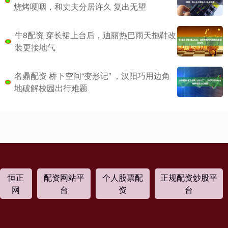
烧烤哽咽，和丈夫分居许久 复出无望
牛8配资 穿长裙上台后，迪丽热巴雨天拖鞋改
装更接地气
名鼎配资 桥下空间“变形记” ，汉阳巧用边角
地破解校园出行难题
恒正
配资网站平
个人股票配
正规配资炒股平
网
台
资
台