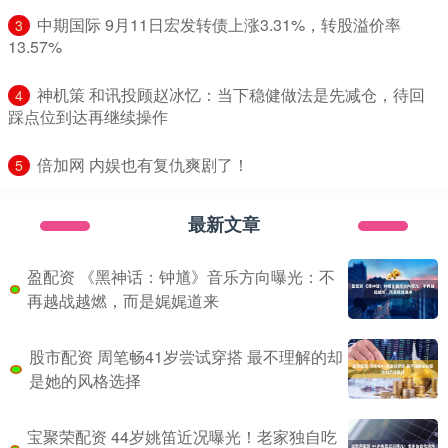
​中期国际 9月11日宏发转债上涨3.31%，转股溢价率
3
13.57%
​神机策 和讯投顾赵冰忆：当下稳健做法是先减仓，待回
4
踩点位到达再继续操作
​倍加网 内娱也有复仇爽剧了！
5
最新文章
盈配资 《黑神话：钟馗》音乐方向曝光：不
再越战越燃，而是娓娓道来
股市配资 周笔畅41岁尝试穿搭 最不理解的却
是她的风格选择
宝聚荣配资 44岁姚笛近况曝光！老家独自吃