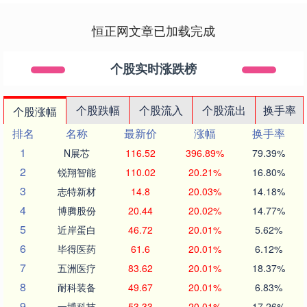
恒正网文章已加载完成
个股实时涨跌榜
个股跌幅
个股流入
个股流出
换手率
个股涨幅
排名
名称
最新价
涨幅
换手率
1
N展芯
116.52
396.89%
79.39%
2
锐翔智能
110.02
20.21%
16.80%
3
志特新材
14.8
20.03%
14.18%
4
博腾股份
20.44
20.02%
14.77%
5
近岸蛋白
46.72
20.01%
5.62%
6
毕得医药
61.6
20.01%
6.12%
7
五洲医疗
83.62
20.01%
18.37%
8
耐科装备
49.67
20.01%
6.83%
9
一博科技
53.33
20.01%
17.26%