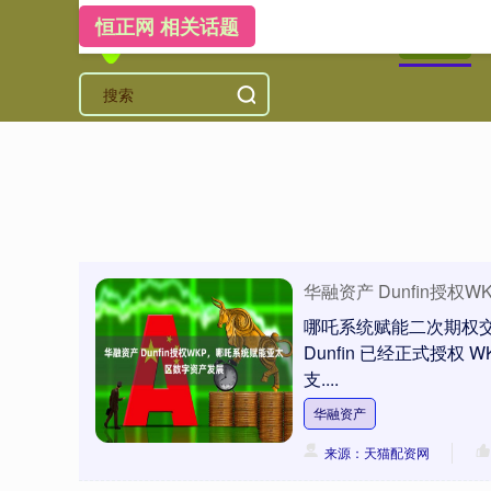
恒正网 相关话题
首页
恒
华融资产 Dunfin授
哪吒系统赋能二次期权交
Dunfin 已经正式授
支....
华融资产
来源：天猫配资网