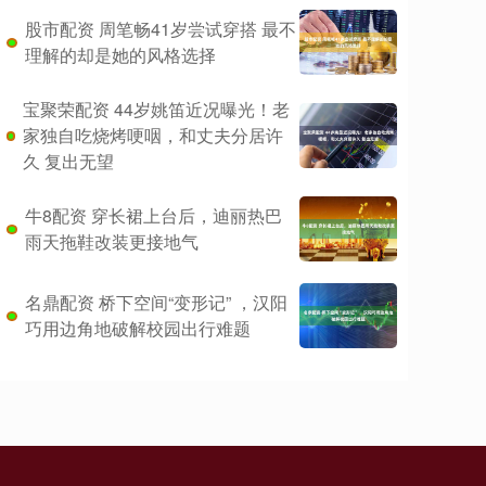
股市配资 周笔畅41岁尝试穿搭 最不
理解的却是她的风格选择
宝聚荣配资 44岁姚笛近况曝光！老
家独自吃烧烤哽咽，和丈夫分居许
久 复出无望
牛8配资 穿长裙上台后，迪丽热巴
雨天拖鞋改装更接地气
名鼎配资 桥下空间“变形记” ，汉阳
巧用边角地破解校园出行难题