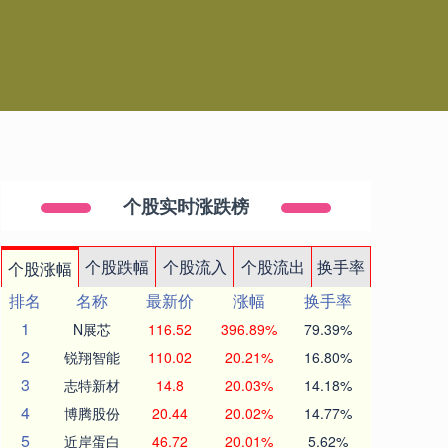
个股实时涨跌榜
个股跌幅
个股流入
个股流出
换手率
个股涨幅
排名
名称
最新价
涨幅
换手率
1
N展芯
116.52
396.89%
79.39%
2
锐翔智能
110.02
20.21%
16.80%
3
志特新材
14.8
20.03%
14.18%
4
博腾股份
20.44
20.02%
14.77%
5
近岸蛋白
46.72
20.01%
5.62%