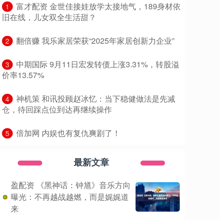
​富才配资 金世佳接娃放学太接地气，189身材依
1
旧在线，儿女双全生活甜？
​翻倍赚 我乐家居荣获“2025年家居创新力企业”
2
​中期国际 9月11日宏发转债上涨3.31%，转股溢
3
价率13.57%
​神机策 和讯投顾赵冰忆：当下稳健做法是先减
4
仓，待回踩点位到达再继续操作
​倍加网 内娱也有复仇爽剧了！
5
最新文章
盈配资 《黑神话：钟馗》音乐方向
曝光：不再越战越燃，而是娓娓道
来