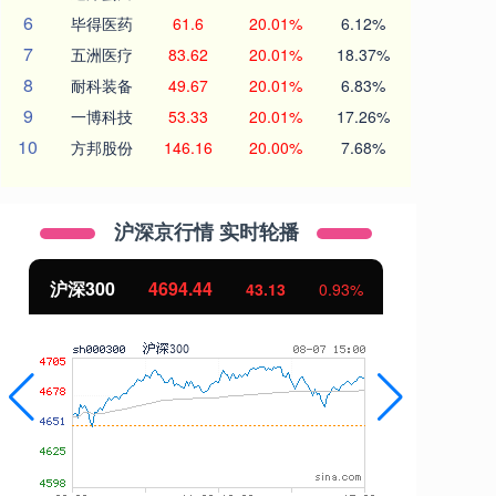
6
毕得医药
61.6
20.01%
6.12%
7
五洲医疗
83.62
20.01%
18.37%
8
耐科装备
49.67
20.01%
6.83%
9
一博科技
53.33
20.01%
17.26%
10
方邦股份
146.16
20.00%
7.68%
沪深京行情 实时轮播
沪深300
4694.44
北证
43.13
0.93%