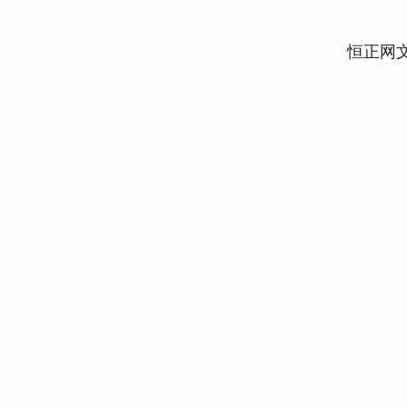
恒正网
上证指数
3940.04
0
2.13%
39.68
1.02