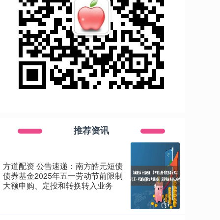
推荐资讯
方道配资 公告速递：南方皓元短债
债券基金2025年五一劳动节前限制
大额申购、定投和转换转入业务