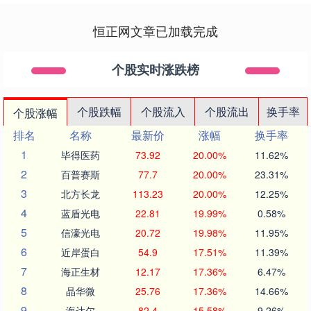
恒正网文章已加载完成
个股实时涨跌榜
个股跌幅
个股流入
个股流出
换手率
个股涨幅
排名
名称
最新价
涨幅
换手率
1
毕得医药
73.92
20.00%
11.62%
2
百普赛斯
77.7
20.00%
23.31%
3
北方长龙
113.23
20.00%
12.25%
4
蓝盾光电
22.81
19.99%
0.58%
5
信濠光电
20.72
19.98%
11.95%
6
近岸蛋白
54.9
17.51%
11.39%
7
海正生材
12.17
17.36%
6.47%
8
晶华微
25.76
17.36%
14.66%
9
海达尔
82.4
15.58%
9.26%