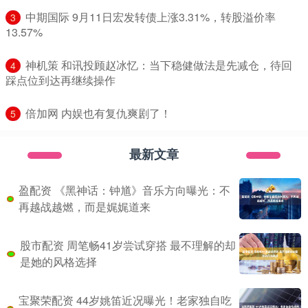
​中期国际 9月11日宏发转债上涨3.31%，转股溢价率
3
13.57%
​神机策 和讯投顾赵冰忆：当下稳健做法是先减仓，待回
4
踩点位到达再继续操作
​倍加网 内娱也有复仇爽剧了！
5
最新文章
盈配资 《黑神话：钟馗》音乐方向曝光：不
再越战越燃，而是娓娓道来
股市配资 周笔畅41岁尝试穿搭 最不理解的却
是她的风格选择
宝聚荣配资 44岁姚笛近况曝光！老家独自吃