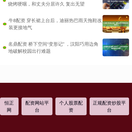
烧烤哽咽，和丈夫分居许久 复出无望
牛8配资 穿长裙上台后，迪丽热巴雨天拖鞋改
装更接地气
名鼎配资 桥下空间“变形记” ，汉阳巧用边角
地破解校园出行难题
恒正
配资网站平
个人股票配
正规配资炒股平
网
台
资
台