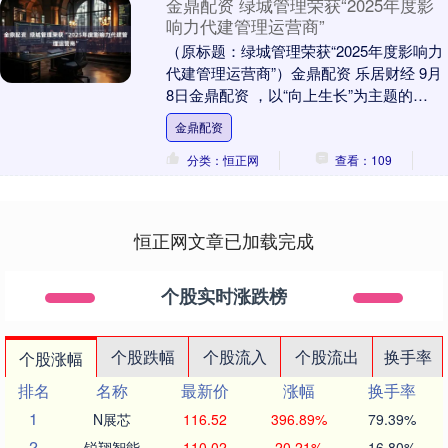
金鼎配资 绿城管理荣获“2025年度影
响力代建管理运营商”
（原标题：绿城管理荣获“2025年度影响力
代建管理运营商”）金鼎配资 乐居财经 9月
8日金鼎配资 ，以“向上生长”为主题的
2025（第八届）乐居财经年度论坛在北....
金鼎配资
分类：恒正网
查看：109
恒正网文章已加载完成
个股实时涨跌榜
个股跌幅
个股流入
个股流出
换手率
个股涨幅
排名
名称
最新价
涨幅
换手率
1
N展芯
116.52
396.89%
79.39%
2
锐翔智能
110.02
20.21%
16.80%