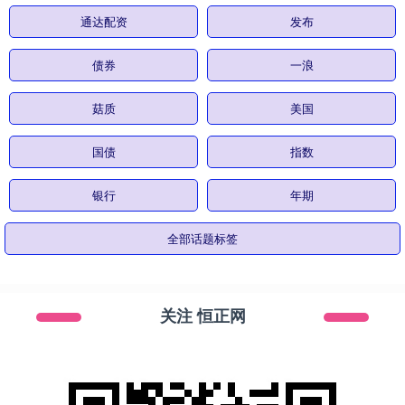
通达配资
发布
债券
一浪
菇质
美国
国债
指数
银行
年期
全部话题标签
关注 恒正网