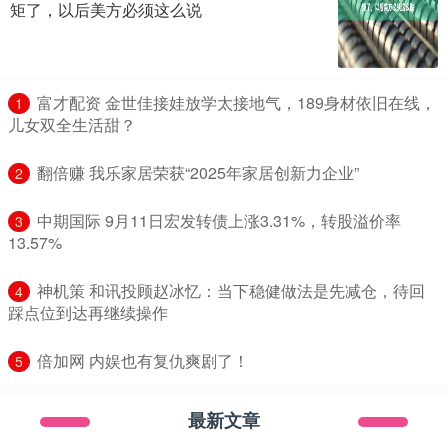
矩了，以后美方必须这么说
​富才配资 金世佳接娃放学太接地气，189身材依旧在线，
1
儿女双全生活甜？
​翻倍赚 我乐家居荣获“2025年家居创新力企业”
2
​中期国际 9月11日宏发转债上涨3.31%，转股溢价率
3
13.57%
​神机策 和讯投顾赵冰忆：当下稳健做法是先减仓，待回
4
踩点位到达再继续操作
​倍加网 内娱也有复仇爽剧了！
5
最新文章