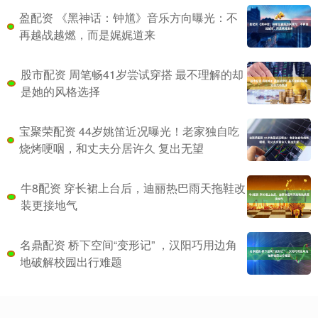
盈配资 《黑神话：钟馗》音乐方向曝光：不
再越战越燃，而是娓娓道来
股市配资 周笔畅41岁尝试穿搭 最不理解的却
是她的风格选择
宝聚荣配资 44岁姚笛近况曝光！老家独自吃
烧烤哽咽，和丈夫分居许久 复出无望
牛8配资 穿长裙上台后，迪丽热巴雨天拖鞋改
装更接地气
名鼎配资 桥下空间“变形记” ，汉阳巧用边角
地破解校园出行难题