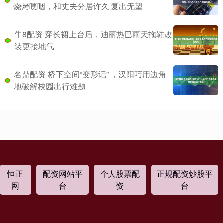
烧烤哽咽，和丈夫分居许久 复出无望
牛8配资 穿长裙上台后，迪丽热巴雨天拖鞋改
装更接地气
名鼎配资 桥下空间“变形记” ，汉阳巧用边角
地破解校园出行难题
恒正
配资网站平
个人股票配
正规配资炒股平
网
台
资
台