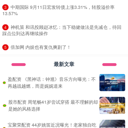
​中期国际 9月11日宏发转债上涨3.31%，转股溢价率
3
13.57%
​神机策 和讯投顾赵冰忆：当下稳健做法是先减仓，待回
4
踩点位到达再继续操作
​倍加网 内娱也有复仇爽剧了！
5
最新文章
盈配资 《黑神话：钟馗》音乐方向曝光：不
再越战越燃，而是娓娓道来
股市配资 周笔畅41岁尝试穿搭 最不理解的却
是她的风格选择
宝聚荣配资 44岁姚笛近况曝光！老家独自吃