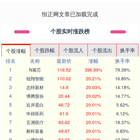
恒正网文章已加载完成
个股实时涨跌榜
个股跌幅
个股流入
个股流出
换手率
个股涨幅
排名
名称
最新价
涨幅
换手率
1
N展芯
116.52
396.89%
79.39%
2
锐翔智能
110.02
20.21%
16.80%
3
志特新材
14.8
20.03%
14.18%
4
博腾股份
20.44
20.02%
14.77%
5
近岸蛋白
46.72
20.01%
5.62%
6
毕得医药
61.6
20.01%
6.12%
7
五洲医疗
83.62
20.01%
18.37%
8
耐科装备
49.67
20.01%
6.83%
9
一博科技
53.33
20.01%
17.26%