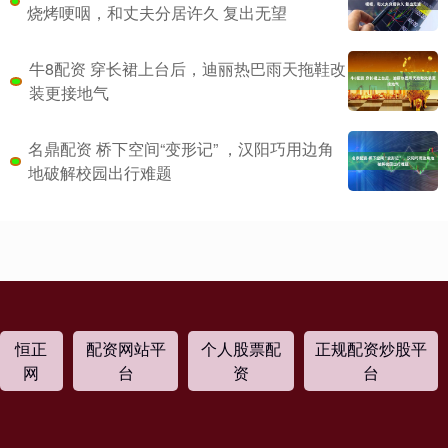
烧烤哽咽，和丈夫分居许久 复出无望
牛8配资 穿长裙上台后，迪丽热巴雨天拖鞋改
装更接地气
名鼎配资 桥下空间“变形记” ，汉阳巧用边角
地破解校园出行难题
恒正
配资网站平
个人股票配
正规配资炒股平
网
台
资
台