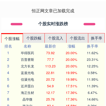
恒正网文章已加载完成
个股实时涨跌榜
个股跌幅
个股流入
个股流出
换手率
个股涨幅
排名
名称
最新价
涨幅
换手率
1
毕得医药
73.92
20.00%
11.62%
2
百普赛斯
77.7
20.00%
23.31%
3
北方长龙
113.23
20.00%
12.25%
4
蓝盾光电
22.81
19.99%
0.58%
5
信濠光电
20.72
19.98%
11.95%
6
近岸蛋白
54.9
17.51%
11.39%
7
海正生材
12.17
17.36%
6.47%
8
晶华微
25.76
17.36%
14.66%
9
海达尔
82.4
15.58%
9.26%