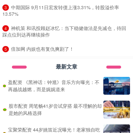
​中期国际 9月11日宏发转债上涨3.31%，转股溢价率
3
13.57%
​神机策 和讯投顾赵冰忆：当下稳健做法是先减仓，待回
4
踩点位到达再继续操作
​倍加网 内娱也有复仇爽剧了！
5
最新文章
盈配资 《黑神话：钟馗》音乐方向曝光：不
再越战越燃，而是娓娓道来
股市配资 周笔畅41岁尝试穿搭 最不理解的却
是她的风格选择
宝聚荣配资 44岁姚笛近况曝光！老家独自吃