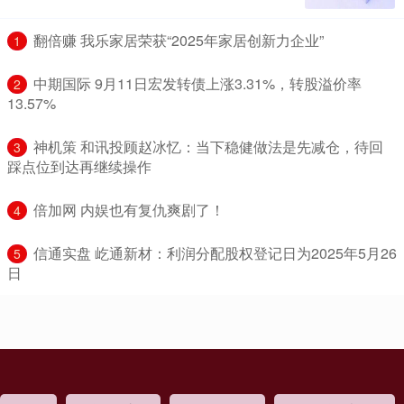
​翻倍赚 我乐家居荣获“2025年家居创新力企业”
1
​中期国际 9月11日宏发转债上涨3.31%，转股溢价率
2
13.57%
​神机策 和讯投顾赵冰忆：当下稳健做法是先减仓，待回
3
踩点位到达再继续操作
​倍加网 内娱也有复仇爽剧了！
4
​信通实盘 屹通新材：利润分配股权登记日为2025年5月26
5
日